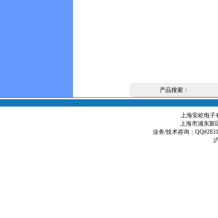
产品搜索：
上海安屹电子有限
上海市浦东新区
业务/技术咨询：QQ#2831979
沪