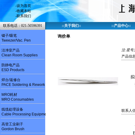
-
设为首页
-
收藏本站
-
联系我们
联系电话：021-50596391
::
关于我们
::
::
产品中心
::
镊子/吸笔
询价单
Tweezer/Vac. Pen
注:星号
洁净室产品
Clean Room Supplies
产品信息
防静电产品
ESD Products
拟
焊台/返修台
PACE Soldering & Rework
MRO耗材
MRO Consumables
线缆处理设备
联系人信
Cable Processing Equipment
高登工业刷子
Gordon Brush