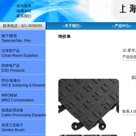
-
设为首页
-
收藏本站
-
联系我们
联系电话：021-50596391
::
关于我们
::
::
产品中心
::
镊子/吸笔
询价单
Tweezer/Vac. Pen
注:星号
洁净室产品
Clean Room Supplies
产品信息
防静电产品
ESD Products
拟
焊台/返修台
PACE Soldering & Rework
MRO耗材
MRO Consumables
线缆处理设备
联系人信
Cable Processing Equipment
高登工业刷子
Gordon Brush