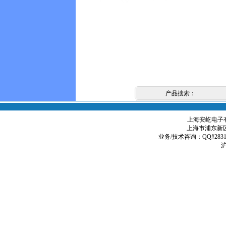
产品搜索：
上海安屹电子有限
上海市浦东新区
业务/技术咨询：QQ#2831979
沪