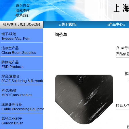
-
设为首页
-
收藏本站
-
联系我们
联系电话：021-50596391
::
关于我们
::
::
产品中心
::
镊子/吸笔
询价单
Tweezer/Vac. Pen
注:星号
洁净室产品
Clean Room Supplies
产品信息
防静电产品
ESD Products
拟
焊台/返修台
PACE Soldering & Rework
MRO耗材
MRO Consumables
线缆处理设备
联系人信
Cable Processing Equipment
高登工业刷子
Gordon Brush