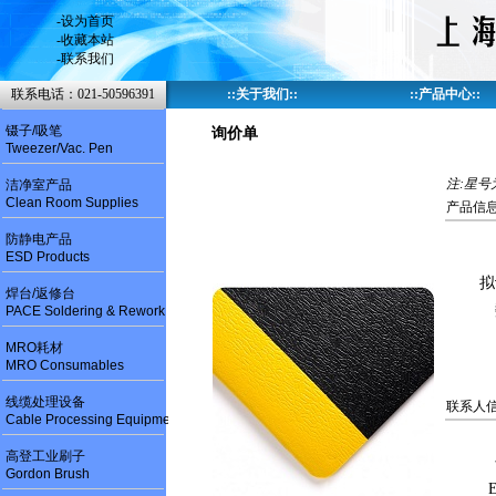
-
设为首页
-
收藏本站
-
联系我们
联系电话：021-50596391
::
关于我们
::
::
产品中心
::
镊子/吸笔
询价单
Tweezer/Vac. Pen
注:星号
洁净室产品
Clean Room Supplies
产品信息
防静电产品
ESD Products
拟
焊台/返修台
PACE Soldering & Rework
MRO耗材
MRO Consumables
线缆处理设备
联系人信
Cable Processing Equipment
高登工业刷子
Gordon Brush