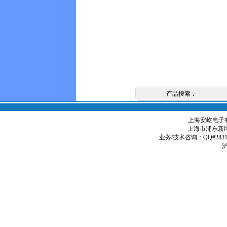
产品搜索：
上海安屹电子有限
上海市浦东新区
业务/技术咨询：QQ#2831979
沪