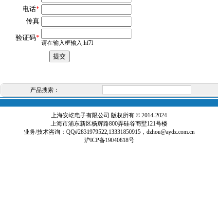
电话
*
传真
验证码
*
请在输入框输入:hf7l
产品搜索：
上海安屹电子有限公司 版权所有 © 2014-2024
上海市浦东新区杨辉路800弄硅谷商墅121号楼
业务/技术咨询：QQ#2831979522,13331850915，
dzhou@aydz.com.cn
沪ICP备19040818号