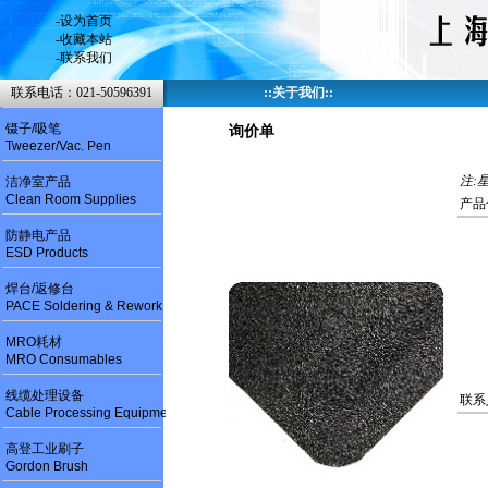
-
设为首页
-
收藏本站
-
联系我们
联系电话：021-50596391
::
关于我们
::
镊子/吸笔
询价单
Tweezer/Vac. Pen
注:
洁净室产品
Clean Room Supplies
产品
防静电产品
ESD Products
焊台/返修台
PACE Soldering & Rework
MRO耗材
MRO Consumables
线缆处理设备
联系
Cable Processing Equipment
高登工业刷子
Gordon Brush