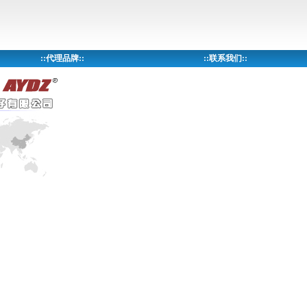
::
代理品牌
::
::
联系我们
::