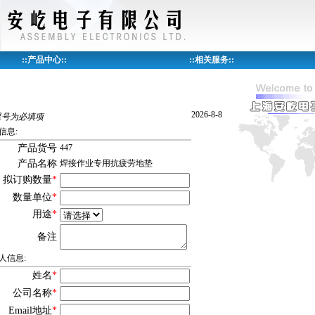
::
产品中心
::
::
相关服务
::
2026-8-8
星号为必填项
信息:
产品货号
447
产品名称
焊接作业专用抗疲劳地垫
拟订购数量
*
数量单位
*
用途
*
备注
人信息:
姓名
*
公司名称
*
Email地址
*