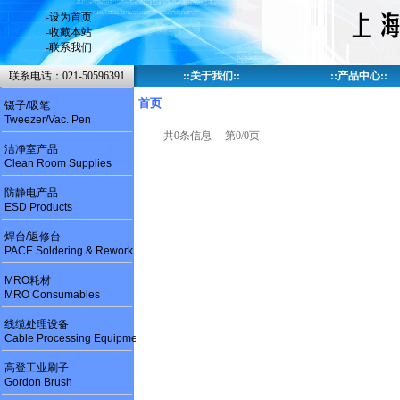
-
设为首页
-
收藏本站
-
联系我们
联系电话：021-50596391
::
关于我们
::
::
产品中心
::
首页
镊子/吸笔
Tweezer/Vac. Pen
共0条信息 第0/0页
洁净室产品
Clean Room Supplies
防静电产品
ESD Products
焊台/返修台
PACE Soldering & Rework
MRO耗材
MRO Consumables
线缆处理设备
Cable Processing Equipment
高登工业刷子
Gordon Brush