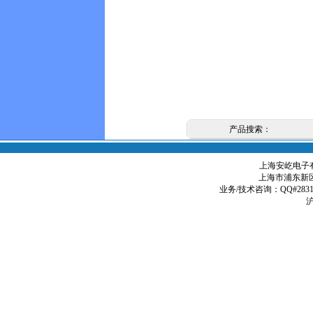
产品搜索：
上海安屹电子有限
上海市浦东新区
业务/技术咨询：QQ#2831979
沪