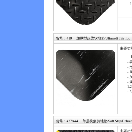
- 4
货号：419 加厚型超柔软地垫/Ultrasoft Tile Top
主要功
－
-
-
-
-
- 
1.
-
货号：427/444 单层抗疲劳地垫/Soft Step/Deluxe So
主要功