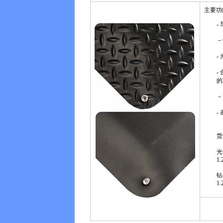
主要功
-
－
-
-
的
－
- 
货
光滑
1.
钻石
1.