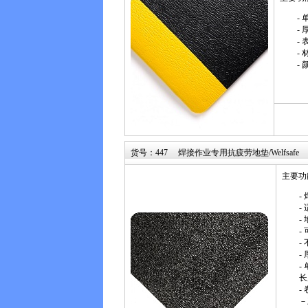
-
- 
-
- 
-
货号：447 焊接作业专用抗疲劳地垫/Welfsafe
主要功
-
-
-
-
-
-
-
长
-
－