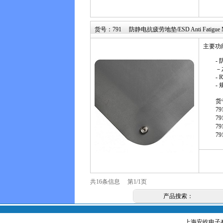
货号：791 防静电抗疲劳地垫/ESD Anti Fatigue 
主要功
-
－
- 
- 
货
79
79
79
79
共16条信息 第1/1页
产品搜索：
上海安屹电子有限