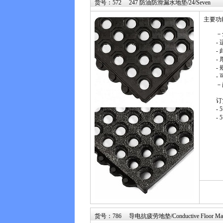
货号：572 247 防油防滑漏水地垫/24/Seven
主要功
－
-
-
-
- 
-
－
订
-
-
货号：786 导电抗疲劳地垫/Conductive Floor Ma