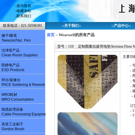
-
设为首页
-
收藏本站
-
联系我们
联系电话：021-50596391
::
关于我们
::
::
产品中心
::
首页
-- Wearwell的所有产品
镊子/吸笔
Tweezer/Vac. Pen
货号：110 定制图案抗疲劳地垫/Invision Floor M
洁净室产品
Clean Room Supplies
主要功
防静电产品
-
ESD Products
-
-
焊台/返修台
-
PACE Soldering & Rework
- 
- 
MRO耗材
－
MRO Consumables
订
线缆处理设备
- 
Cable Processing Equipment
- 
高登工业刷子
Gordon Brush