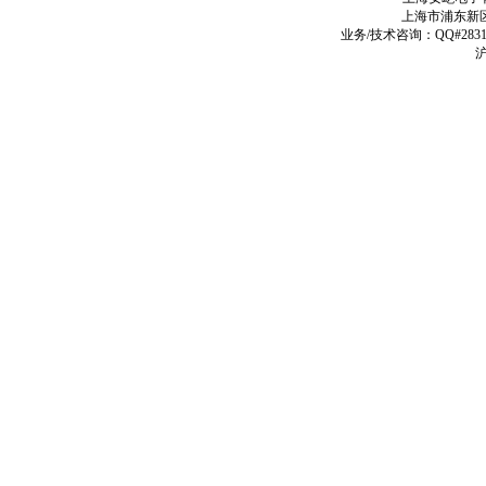
上海市浦东新区
业务/技术咨询：QQ#2831979
沪