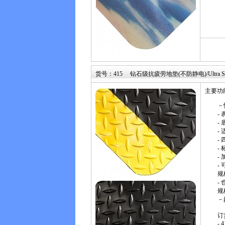
货号：415 钻石级抗疲劳地垫(不防静电)/Ultra Soft Di
主要功
－
-
-
-
-
- 
-
-
规格
-
规格
－
订
- 4