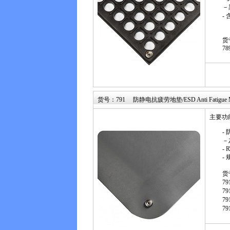
－
-
货
78
货号：791 防静电抗疲劳地垫/ESD Anti Fatigue 
主要功
-
－
- 
- 
货
79
79
79
79