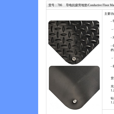
货号：786 导电抗疲劳地垫/Conductive Floor Ma
主要功
-
－
-
-
的
－
- 
货
光滑
1.
钻石
1.