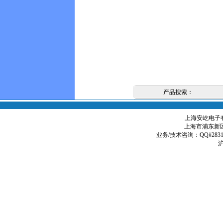
产品搜索：
上海安屹电子有限
上海市浦东新区
业务/技术咨询：QQ#2831979
沪