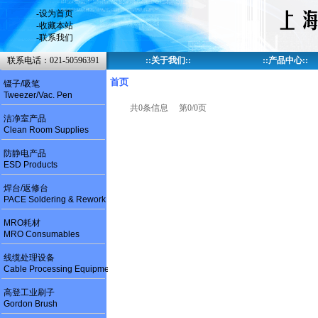
-
设为首页
-
收藏本站
-
联系我们
联系电话：021-50596391
::
关于我们
::
::
产品中心
::
首页
镊子/吸笔
Tweezer/Vac. Pen
共0条信息 第0/0页
洁净室产品
Clean Room Supplies
防静电产品
ESD Products
焊台/返修台
PACE Soldering & Rework
MRO耗材
MRO Consumables
线缆处理设备
Cable Processing Equipment
高登工业刷子
Gordon Brush